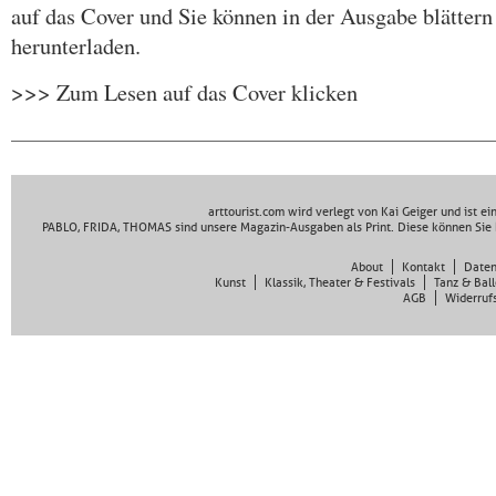
auf das Cover und Sie können in der Ausgabe blättern
herunterladen.
>>> Zum Lesen auf das Cover klicken
arttourist.com wird verlegt von Kai Geiger und ist e
PABLO, FRIDA, THOMAS sind unsere Magazin-Ausgaben als Print. Diese können Sie 
About
Kontakt
Daten
Kunst
Klassik, Theater & Festivals
Tanz & Ball
AGB
Widerruf