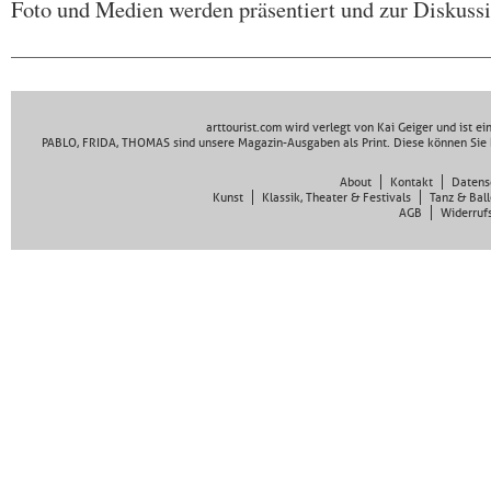
Foto und Medien werden präsentiert und zur Diskussio
arttourist.com wird verlegt von Kai Geiger und ist e
PABLO, FRIDA, THOMAS sind unsere Magazin-Ausgaben als Print. Diese können Sie 
About
Kontakt
Datens
Kunst
Klassik, Theater & Festivals
Tanz & Ball
AGB
Widerruf