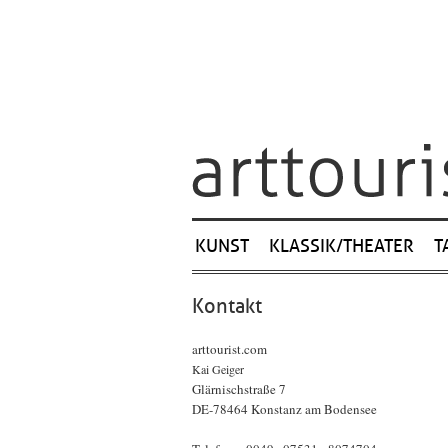
Navigation
KUNST
KLASSIK/THEATER
T
überspringen
Kontakt
arttourist.com
Kai Geiger
Glärnischstraße 7
DE-78464 Konstanz am Bodensee