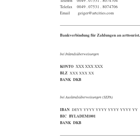
Telefon 0049 . 07531 . 8074704
Telefax 0049 . 07531 . 8074706
Email geiger@artcities.com
Bankverbindung für Zahlungen an arttourist
bei Inlandsüberweisungen
XXX XXX XXX
KONTO
BLZ
XXX XXX XX
BANK DKB
bei Auslandsüberweisungen (SEPA)
IBAN
DEYY YYYY YYYY YYYY YYYY YY
BIC BYLADEM1001
BANK DKB