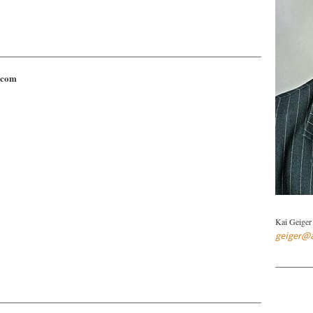
.com
Kai Geiger
geiger@a