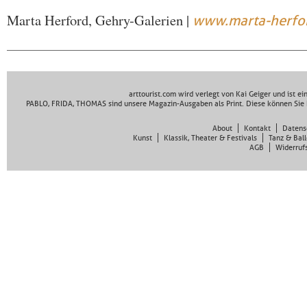
Marta Herford, Gehry-Galerien |
www.marta-herfo
arttourist.com wird verlegt von Kai Geiger und ist e
PABLO, FRIDA, THOMAS sind unsere Magazin-Ausgaben als Print. Diese können Sie 
About
Kontakt
Datens
Kunst
Klassik, Theater & Festivals
Tanz & Ball
AGB
Widerruf