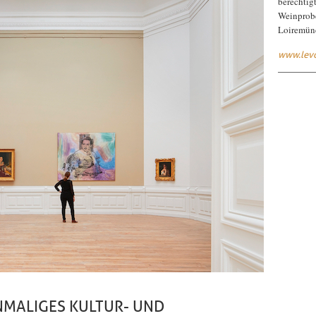
berechtigt
Weinprobe
Loiremün
www.levo
INMALIGES KULTUR- UND