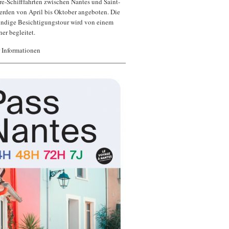
ire-Schifffahrten zwischen Nantes und Saint-
erden von April bis Oktober angeboten. Die
tündige Besichtigungstour wird von einem
er begleitet.
 Informationen