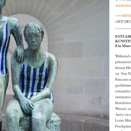
www.levo
>>>
REIS
(AUF DE
ESTUAIR
KUNSTP
Ein Muse
Während e
präsenti
freiem Hi
ist. Von N
Parcours 
großdimen
erstaunlic
internati
Installat
Wasser- o
Auto) zu 
Loire-Mü
Fischgrü