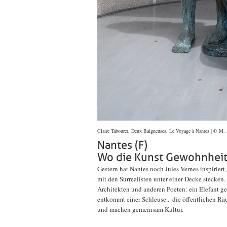
Claire Tabouret, Deux Baigneuses, Le Voyage à Nantes | © M.
Nantes (F)
Wo die Kunst Gewohnheite
Gestern hat Nantes noch Jules Vernes inspiriert, 
mit den Surrealisten unter einer Decke stecken.
Architekten und anderen Poeten: ein Elefant ge
entkommt einer Schleuse... die öffentlichen Räum
und machen gemeinsam Kultur.