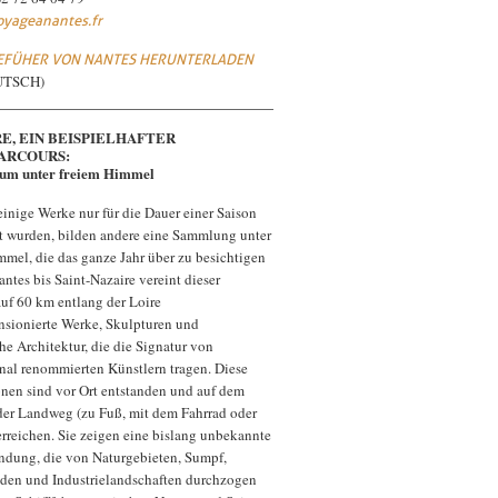
yageanantes.fr
EFÜHER VON NANTES HERUNTERLADEN
UTSCH)
E, EIN BEISPIELHAFTER
ARCOURS:
um unter freiem Himmel
inige Werke nur für die Dauer einer Saison
ert wurden, bilden andere eine Sammlung unter
mmel, die das ganze Jahr über zu besichtigen
antes bis Saint-Nazaire vereint dieser
auf 60 km entlang der Loire
sionierte Werke, Skulpturen und
he Architektur, die die Signatur von
onal renommierten Künstlern tragen. Diese
ionen sind vor Ort entstanden und auf dem
der Landweg (zu Fuß, mit dem Fahrrad oder
erreichen. Sie zeigen eine bislang unbekannte
ndung, die von Naturgebieten, Sumpf,
nden und Industrielandschaften durchzogen