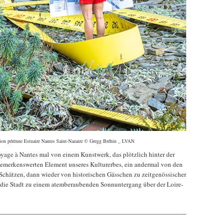
ation pérènne Estuaire Nantes Saint-Nazaire © Gregg Bréhin _ LVAN
yage à Nantes mal von einem Kunstwerk, das plötzlich hinter der
bemerkenswerten Element unseres Kulturerbes, ein andermal von den
chätzen, dann wieder von historischen Gässchen zu zeitgenössischer
 die Stadt zu einem atemberaubenden Sonnuntergang über der Loire-