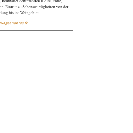
, beinhaltet Schifffahrten (Loire, Erdre),
n, Eintritt zu Sehenswürdigkeiten von der
dung bis ins Weingebiet.
yageanantes.fr