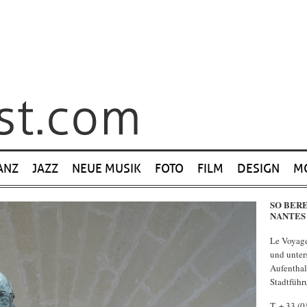
ANZ
JAZZ
NEUE MUSIK
FOTO
FILM
DESIGN
M
SO BERE
NANTES
Le Voyage 
und unter
Aufenthal
Stadtfüh
T. + 33 (