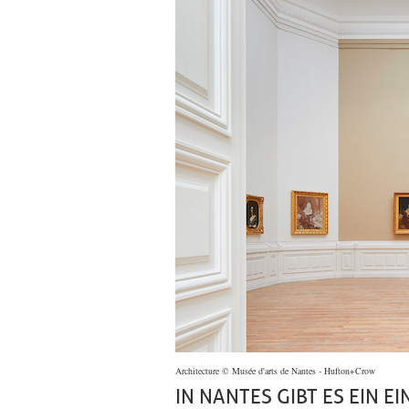
Architecture © Musée d'arts de Nantes - Hufton+Crow
IN NANTES GIBT ES EIN E