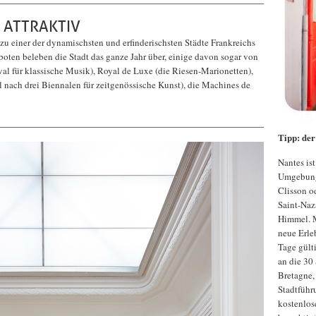
 ATTRAKTIV
zu einer der dynamischsten und erfinderischsten Städte Frankreichs
ten beleben die Stadt das ganze Jahr über, einige davon sogar von
val für klassische Musik), Royal de Luxe (die Riesen-Marionetten),
 nach drei Biennalen für zeitgenössische Kunst), die Machines de
Tipp: der
Nantes is
Umgebung
Clisson od
Saint-Naz
Himmel. M
neue Erleb
Tage gült
an die 30
Bretagne,
Stadtführ
kostenlos