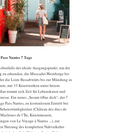
 Pass Nantes 7 Tage
t ebenfalls der ideale Ausgangspunkt, um die
 zu erkunden, die Muscadet-Weinberge bis
er die Loire flussabwärts bis zur Mündung in
aire, mit 33 Kunstwerken unter freiem
an nimmt sich Zeit für Lebenskunst und
nisse. Ein neues „Sesam öffne dich“, der 7
ige Pass Nantes, zu kostenlosem Eintritt bei
 Sehenswürdigkeiten (Château des ducs de
 Machines de l’Île, Kunstmuseen,
ungen von Le Voyage à Nantes ...), zur
en Nutzung des kompletten Nahverkehrs