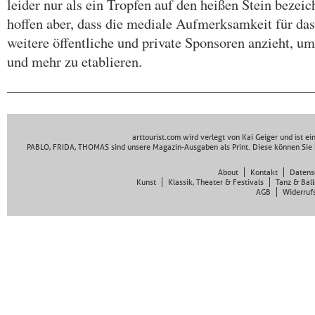
leider nur als ein Tropfen auf den heißen Stein bezei
hoffen aber, dass die mediale Aufmerksamkeit für das
weitere öffentliche und private Sponsoren anzieht, um
und mehr zu etablieren.
arttourist.com wird verlegt von Kai Geiger und ist e
PABLO, FRIDA, THOMAS sind unsere Magazin-Ausgaben als Print. Diese können Sie 
About
Kontakt
Datens
Kunst
Klassik, Theater & Festivals
Tanz & Ball
AGB
Widerruf