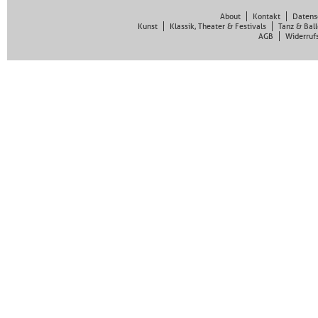
About
Kontakt
Datens
Kunst
Klassik, Theater & Festivals
Tanz & Ball
AGB
Widerruf